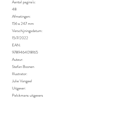
Aantal pagina's:
48
Afmetingen:
156 x 247 mm
Verschijningsdatum:
15/7/2022
EAN:
9789464018165
Auteur:
Stefan Boonen
Illustrator:
Julie Vangeel
Uitgever:
Pelckmans uitgevers
Druk:
1