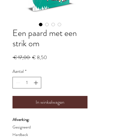
Een paard met een
strik om
Normale
Verkoopprijs
 € 17,00 
€ 8,50
prijs
Aantal
*
In winkelwagen
Afwerking:
Gesigneerd
Hardback