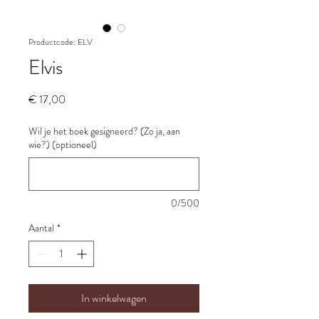
Productcode: ELV
Elvis
Prijs
€ 17,00
Wil je het boek gesigneerd? (Zo ja, aan
wie?) (optioneel)
0/500
Aantal
*
In winkelwagen