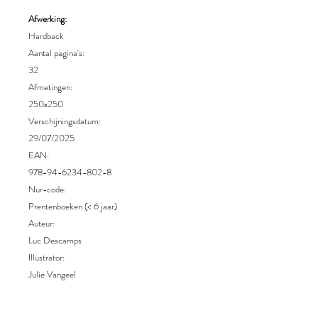
Afwerking:
Hardback
Aantal pagina's:
32
Afmetingen:
250x250
Verschijningsdatum:
29/07/2025
EAN:
978-94-6234-802-8
Nur-code:
Prentenboeken (< 6 jaar)
Auteur:
Luc Descamps
Illustrator:
Julie Vangeel
Uitgever:
Pelckmans uitgevers