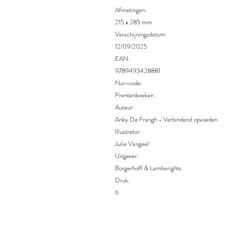
Afmetingen:
215 x 285 mm
Verschijningsdatum:
12/09/2025
EAN:
9789493428881
Nur-code:
Prentenboeken
Auteur:
Anky De Frangh - Verbindend opvoeden
Illustrator:
Julie Vangeel
Uitgever:
Borgerhoff & Lamberights
Druk:
6