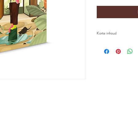
Korte inhoud
Soms schiet je als ouder u
wilde zeggen of ben je g
jezelf. En dat is oké. M
je uit je fouten en laat j
Het spijt me is een har
emoties, fouten maken 
liefdevolle boodschap v
misgaat, blijft liefde alti
Een zacht en herkenbaar
te praten over gevoele
illustraties door Julie V