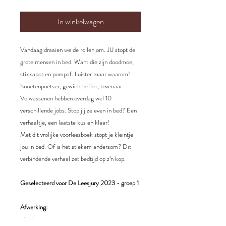
In winkelwagen
Vandaag draaien we de rollen om. JIJ stopt de
grote mensen in bed. Want die zijn doodmoe,
stikkapot en pompaf. Luister maar waarom!
Snoetenpoetser, gewichtheffer, tovenaar…
Volwassenen hebben overdag wel 10
verschillende jobs. Stop jij ze even in bed? Een
verhaaltje, een laatste kus en klaar!
Met dit vrolijke voorleesboek stopt je kleintje
jou in bed. Of is het stiekem andersom? Dit
verbindende verhaal zet bedtijd op z’n kop.
Geselecteerd voor De Leesjury 2023 - groep 1
Afwerking:
Hardback